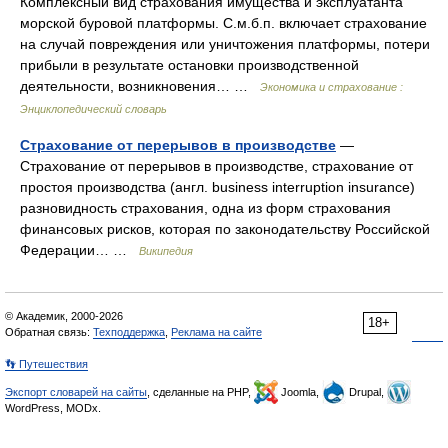
Комплексный вид страхования имущества и эксплуатанта
морской буровой платформы. С.м.б.п. включает страхование
на случай повреждения или уничтожения платформы, потери
прибыли в результате остановки производственной
деятельности, возникновения… …
Экономика и страхование :
Энциклопедический словарь
Страхование от перерывов в производстве
—
Страхование от перерывов в производстве, страхование от
простоя производства (англ. business interruption insurance)
разновидность страхования, одна из форм страхования
финансовых рисков, которая по законодательству Российской
Федерации… …
Википедия
© Академик, 2000-2026
18+
Обратная связь:
Техподдержка
,
Реклама на сайте
👣 Путешествия
Экспорт словарей на сайты
, сделанные на PHP,
Joomla,
Drupal,
WordPress, MODx.